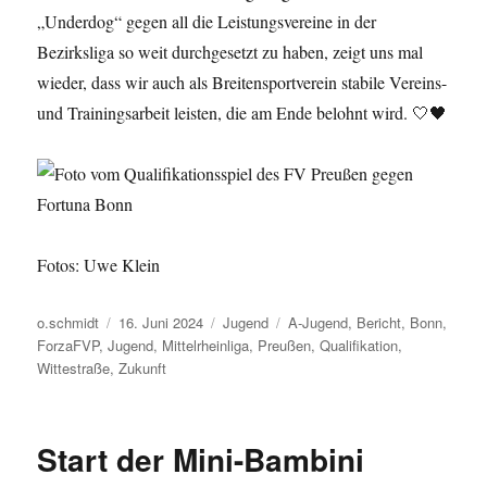
„Underdog“ gegen all die Leistungsvereine in der
Bezirksliga so weit durchgesetzt zu haben, zeigt uns mal
wieder, dass wir auch als Breitensportverein stabile Vereins-
und Trainingsarbeit leisten, die am Ende belohnt wird. 🤍🖤
Fotos: Uwe Klein
Autor
Veröffentlicht
Kategorien
Schlagwörter
o.schmidt
16. Juni 2024
Jugend
A-Jugend
,
Bericht
,
Bonn
,
am
ForzaFVP
,
Jugend
,
Mittelrheinliga
,
Preußen
,
Qualifikation
,
Wittestraße
,
Zukunft
Start der Mini-Bambini