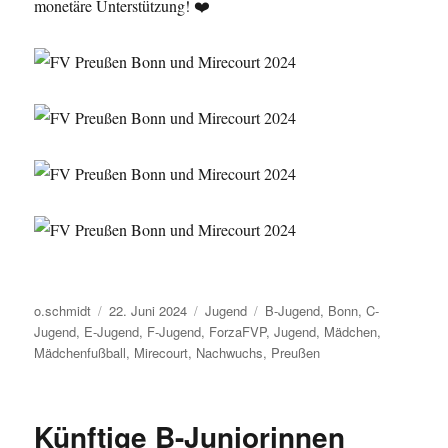
monetäre Unterstützung! ❤️
Autor
Veröffentlicht
Kategorien
Schlagwörter
o.schmidt
22. Juni 2024
Jugend
B-Jugend
,
Bonn
,
C-
am
Jugend
,
E-Jugend
,
F-Jugend
,
ForzaFVP
,
Jugend
,
Mädchen
,
Mädchenfußball
,
Mirecourt
,
Nachwuchs
,
Preußen
Künftige B-Juniorinnen