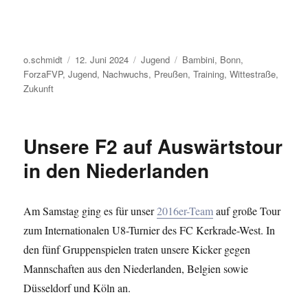
Autor
Veröffentlicht
Kategorien
Schlagwörter
o.schmidt
12. Juni 2024
Jugend
Bambini
,
Bonn
,
am
ForzaFVP
,
Jugend
,
Nachwuchs
,
Preußen
,
Training
,
Wittestraße
,
Zukunft
Unsere F2 auf Auswärtstour
in den Niederlanden
Am Samstag ging es für unser
2016er-Team
auf große Tour
zum Internationalen U8-Turnier des FC Kerkrade-West. In
den fünf Gruppenspielen traten unsere Kicker gegen
Mannschaften aus den Niederlanden, Belgien sowie
Düsseldorf und Köln an.