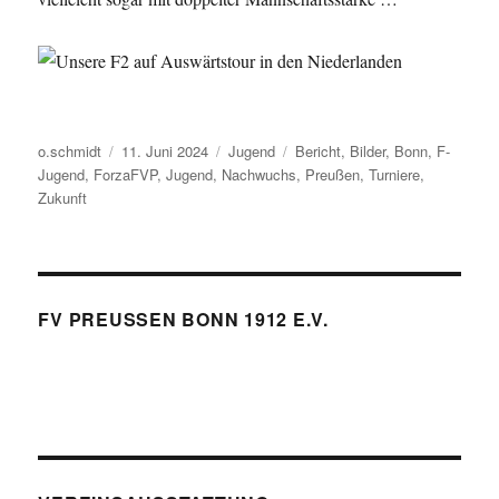
Autor
Veröffentlicht
Kategorien
Schlagwörter
o.schmidt
11. Juni 2024
Jugend
Bericht
,
Bilder
,
Bonn
,
F-
am
Jugend
,
ForzaFVP
,
Jugend
,
Nachwuchs
,
Preußen
,
Turniere
,
Zukunft
FV PREUSSEN BONN 1912 E.V.