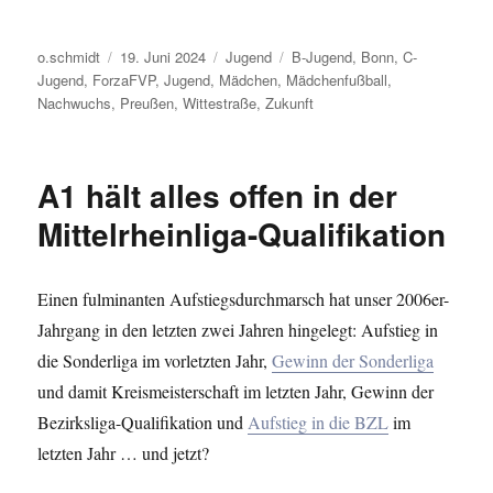
Autor
Veröffentlicht
Kategorien
Schlagwörter
o.schmidt
19. Juni 2024
Jugend
B-Jugend
,
Bonn
,
C-
am
Jugend
,
ForzaFVP
,
Jugend
,
Mädchen
,
Mädchenfußball
,
Nachwuchs
,
Preußen
,
Wittestraße
,
Zukunft
A1 hält alles offen in der
Mittelrheinliga-Qualifikation
Einen fulminanten Aufstiegsdurchmarsch hat unser 2006er-
Jahrgang in den letzten zwei Jahren hingelegt: Aufstieg in
die Sonderliga im vorletzten Jahr,
Gewinn der Sonderliga
und damit Kreismeisterschaft im letzten Jahr, Gewinn der
Bezirksliga-Qualifikation und
Aufstieg in die BZL
im
letzten Jahr … und jetzt?