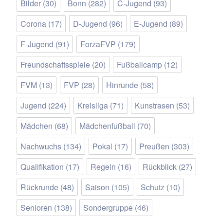
Bilder
(30)
Bonn
(282)
C-Jugend
(93)
Corona
(17)
D-Jugend
(96)
E-Jugend
(89)
F-Jugend
(91)
ForzaFVP
(179)
Freundschaftsspiele
(20)
Fußballcamp
(12)
FVM
(13)
FVP
(28)
Hinrunde
(58)
Jugend
(224)
Kreisliga
(71)
Kunstrasen
(53)
Mädchen
(68)
Mädchenfußball
(70)
Nachwuchs
(134)
Pokal
(17)
Preußen
(303)
Qualifikation
(17)
Regeln
(16)
Rückblick
(27)
Rückrunde
(48)
Saison
(105)
Schutz
(10)
Senioren
(138)
Sondergruppe
(46)