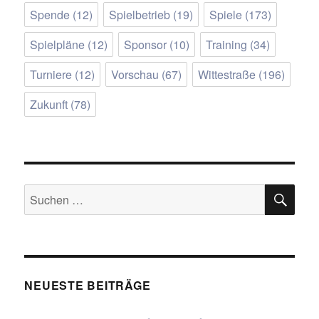
Spende
(12)
Spielbetrieb
(19)
Spiele
(173)
Spielpläne
(12)
Sponsor
(10)
Training
(34)
Turniere
(12)
Vorschau
(67)
Wittestraße
(196)
Zukunft
(78)
SU
Suchen
nach:
NEUESTE BEITRÄGE