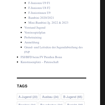
F-Junioren U9 F1
F-Junioren U8 F2
F-Juniorinnen U9
Bambini 2020/2021
Mini-Bambini Jg. 2022 & 2023
Vorstand Jugend
Vereinsspielplan
Probetraining
Anmeldung
Grund- und Leitsätze der Jugendabteilung des
FVP
FSJ/BFD beim FV Preußen Bonn
Kunstrasenplatz – Patenschaft
TAGS
A-Jugend
(23)
Ausbau
(24)
B-Jugend
(65)
Bambini
(24)
Bauarbeiten
(24)
Bericht
(22)