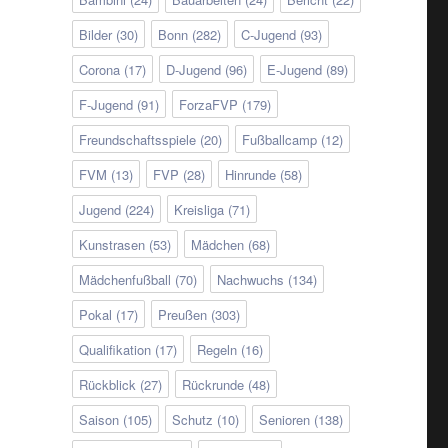
Bilder
(30)
Bonn
(282)
C-Jugend
(93)
Corona
(17)
D-Jugend
(96)
E-Jugend
(89)
F-Jugend
(91)
ForzaFVP
(179)
Freundschaftsspiele
(20)
Fußballcamp
(12)
FVM
(13)
FVP
(28)
Hinrunde
(58)
Jugend
(224)
Kreisliga
(71)
Kunstrasen
(53)
Mädchen
(68)
Mädchenfußball
(70)
Nachwuchs
(134)
Pokal
(17)
Preußen
(303)
Qualifikation
(17)
Regeln
(16)
Rückblick
(27)
Rückrunde
(48)
Saison
(105)
Schutz
(10)
Senioren
(138)