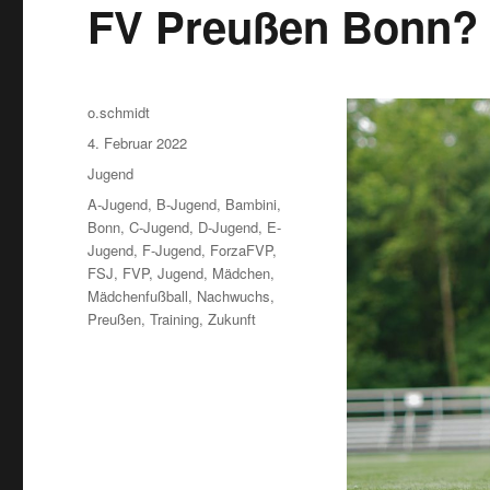
FV Preußen Bonn?
Autor
o.schmidt
Veröffentlicht
4. Februar 2022
am
Kategorien
Jugend
Schlagwörter
A-Jugend
,
B-Jugend
,
Bambini
,
Bonn
,
C-Jugend
,
D-Jugend
,
E-
Jugend
,
F-Jugend
,
ForzaFVP
,
FSJ
,
FVP
,
Jugend
,
Mädchen
,
Mädchenfußball
,
Nachwuchs
,
Preußen
,
Training
,
Zukunft