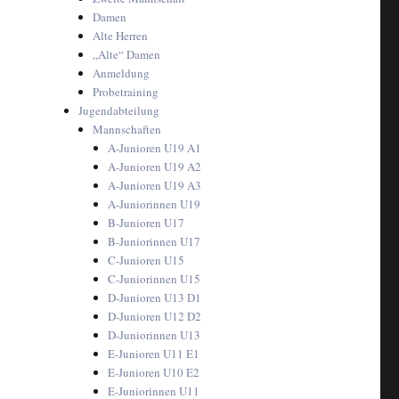
Damen
Alte Herren
„Alte“ Damen
Anmeldung
Probetraining
Jugendabteilung
Mannschaften
A-Junioren U19 A1
A-Junioren U19 A2
A-Junioren U19 A3
A-Juniorinnen U19
B-Junioren U17
B-Juniorinnen U17
C-Junioren U15
C-Juniorinnen U15
D-Junioren U13 D1
D-Junioren U12 D2
D-Juniorinnen U13
E-Junioren U11 E1
E-Junioren U10 E2
E-Juniorinnen U11