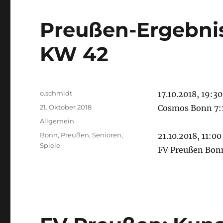
Preußen-Ergebniss
KW 42
Autor
o.schmidt
17.10.2018, 19:30
Veröffentlicht
21. Oktober 2018
Cosmos Bonn 7:1
am
Kategorien
Allgemein
Schlagwörter
Bonn
,
Preußen
,
Senioren
,
21.10.2018, 11:00
Spiele
FV Preußen Bonn 