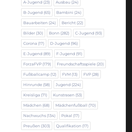
A-Jugend
(23)
Ausbau
(24)
B-Jugend
(65)
Bambini
(24)
Bauarbeiten
(24)
Bericht
(22)
Bilder
(30)
Bonn
(282)
C-Jugend
(93)
Corona
(17)
D-Jugend
(96)
E-Jugend
(89)
F-Jugend
(91)
ForzaFVP
(179)
Freundschaftsspiele
(20)
Fußballcamp
(12)
FVM
(13)
FVP
(28)
Hinrunde
(58)
Jugend
(224)
Kreisliga
(71)
Kunstrasen
(53)
Mädchen
(68)
Mädchenfußball
(70)
Nachwuchs
(134)
Pokal
(17)
Preußen
(303)
Qualifikation
(17)