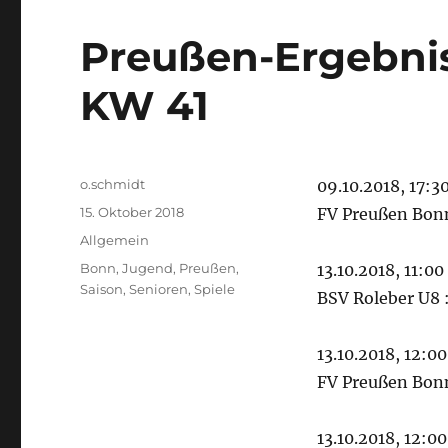
Preußen-Ergebniss
KW 41
Autor
o.schmidt
09.10.2018, 17:30
Veröffentlicht
15. Oktober 2018
FV Preußen Bonn 
am
Kategorien
Allgemein
Schlagwörter
Bonn
,
Jugend
,
Preußen
,
13.10.2018, 11:00
Saison
,
Senioren
,
Spiele
BSV Roleber U8 
13.10.2018, 12:00
FV Preußen Bonn 
13.10.2018, 12:00