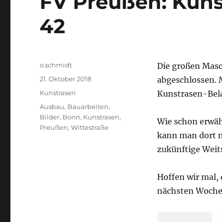
FV Preußen: Kun
42
Autor
o.schmidt
Die großen Masc
Veröffentlicht
21. Oktober 2018
abgeschlossen. 
am
Kategorien
Kunstrasen
Kunstrasen-Belag
Schlagwörter
Ausbau
,
Bauarbeiten
,
Bilder
,
Bonn
,
Kunstrasen
,
Wie schon erwäh
Preußen
,
Wittestraße
kann man dort n
zukünftige Wei
Hoffen wir mal, 
nächsten Woche