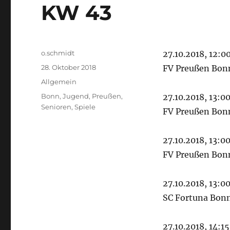
KW 43
Autor
o.schmidt
27.10.2018, 12:0
Veröffentlicht
28. Oktober 2018
FV Preußen Bonn
am
Kategorien
Allgemein
Schlagwörter
Bonn
,
Jugend
,
Preußen
,
27.10.2018, 13:00
Senioren
,
Spiele
FV Preußen Bonn
27.10.2018, 13:00
FV Preußen Bonn
27.10.2018, 13:0
SC Fortuna Bonn
27.10.2018, 14:15