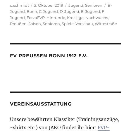
Autor
Veröffentlicht
Kategorien
Schlagwörte
o.schmidt
2. Oktober 2019
Jugend
,
Senioren
B-
am
Jugend
,
Bonn
,
C-Jugend
,
D-Jugend
,
E-Jugend
,
F-
Jugend
,
ForzaFVP
,
Hinrunde
,
Kreisliga
,
Nachwuchs
,
Preußen
,
Saison
,
Senioren
,
Spiele
,
Vorschau
,
Wittestraße
FV PREUSSEN BONN 1912 E.V.
VEREINSAUSSTATTUNG
Unsere bewährten Klassiker (Trainingsanzüge,
-shirts etc.) von JAKO findet ihr hier:
FVP-