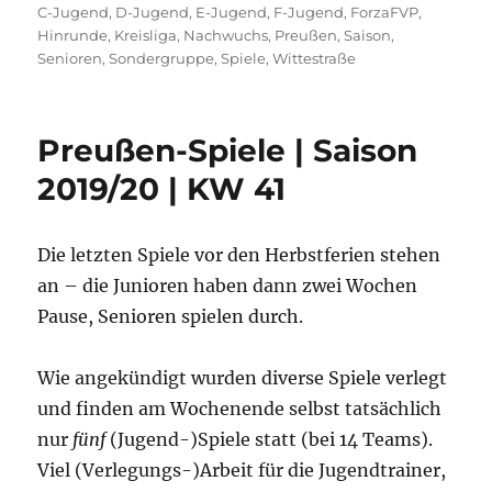
am
C-Jugend
,
D-Jugend
,
E-Jugend
,
F-Jugend
,
ForzaFVP
,
Hinrunde
,
Kreisliga
,
Nachwuchs
,
Preußen
,
Saison
,
Senioren
,
Sondergruppe
,
Spiele
,
Wittestraße
Preußen-Spiele | Saison
2019/20 | KW 41
Die letzten Spiele vor den Herbstferien stehen
an – die Junioren haben dann zwei Wochen
Pause, Senioren spielen durch.
Wie angekündigt wurden diverse Spiele verlegt
und finden am Wochenende selbst tatsächlich
nur
fünf
(Jugend-)Spiele statt (bei 14 Teams).
Viel (Verlegungs-)Arbeit für die Jugendtrainer,