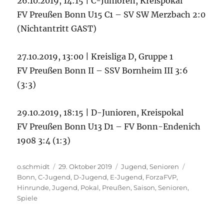
26.10.2019, 14:15 | C-Junioren, Kreispokal
FV Preußen Bonn U15 C1 – SV SW Merzbach 2:0
(Nichtantritt GAST)
27.10.2019, 13:00 | Kreisliga D, Gruppe 1
FV Preußen Bonn II – SSV Bornheim III 3:6
(3:3)
29.10.2019, 18:15 | D-Junioren, Kreispokal
FV Preußen Bonn U13 D1 – FV Bonn-Endenich
1908 3:4 (1:3)
Autor
Veröffentlicht
Kategorien
Schlagwört
o.schmidt
29. Oktober 2019
Jugend
,
Senioren
am
Bonn
,
C-Jugend
,
D-Jugend
,
E-Jugend
,
ForzaFVP
,
Hinrunde
,
Jugend
,
Pokal
,
Preußen
,
Saison
,
Senioren
,
Spiele