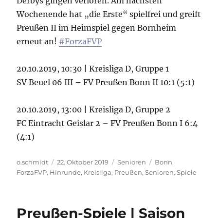
Derbys gingen verloren. Am nächsten
Wochenende hat „die Erste“ spielfrei und greift
Preußen II im Heimspiel gegen Bornheim
erneut an!
#ForzaFVP
20.10.2019, 10:30 | Kreisliga D, Gruppe 1
SV Beuel 06 III – FV Preußen Bonn II 10:1 (5:1)
20.10.2019, 13:00 | Kreisliga D, Gruppe 2
FC Eintracht Geislar 2 – FV Preußen Bonn I 6:4
(4:1)
Autor
Veröffentlicht
Kategorien
Schlagwörter
o.schmidt
22. Oktober 2019
Senioren
Bonn
,
am
ForzaFVP
,
Hinrunde
,
Kreisliga
,
Preußen
,
Senioren
,
Spiele
Preußen-Spiele | Saison