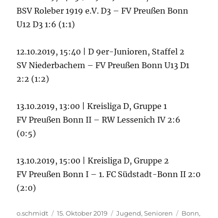
BSV Roleber 1919 e.V. D3 – FV Preußen Bonn
U12 D3 1:6 (1:1)
12.10.2019, 15:40 | D 9er-Junioren, Staffel 2
SV Niederbachem – FV Preußen Bonn U13 D1
2:2 (1:2)
13.10.2019, 13:00 | Kreisliga D, Gruppe 1
FV Preußen Bonn II – RW Lessenich IV 2:6
(0:5)
13.10.2019, 15:00 | Kreisliga D, Gruppe 2
FV Preußen Bonn I – 1. FC Südstadt-Bonn II 2:0
(2:0)
Autor
Veröffentlicht
Kategorien
Schlagwört
o.schmidt
15. Oktober 2019
Jugend
,
Senioren
Bonn
,