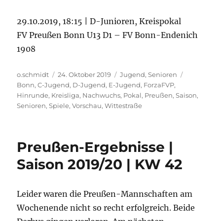
29.10.2019, 18:15 | D-Junioren, Kreispokal
FV Preußen Bonn U13 D1 – FV Bonn-Endenich
1908
Autor
Veröffentlicht
Kategorien
Schlagwör
o.schmidt
24. Oktober 2019
Jugend
,
Senioren
am
Bonn
,
C-Jugend
,
D-Jugend
,
E-Jugend
,
ForzaFVP
,
Hinrunde
,
Kreisliga
,
Nachwuchs
,
Pokal
,
Preußen
,
Saison
,
Senioren
,
Spiele
,
Vorschau
,
Wittestraße
Preußen-Ergebnisse |
Saison 2019/20 | KW 42
Leider waren die Preußen-Mannschaften am
Wochenende nicht so recht erfolgreich. Beide