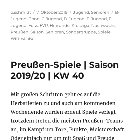
Autor
Veröffentlicht
Kategorien
Schlagwörte
o.schmidt
7. Oktober 2019
Jugend
,
Senioren
B-
am
Jugend
,
Bonn
,
C-Jugend
,
D-Jugend
,
E-Jugend
,
F-
Jugend
,
ForzaFVP
,
Hinrunde
,
Kreisliga
,
Nachwuchs
,
Preußen
,
Saison
,
Senioren
,
Sondergruppe
,
Spiele
,
Wittestraße
Preußen-Spiele | Saison
2019/20 | KW 40
Mit großen Schritten geht es auf die
Herbstferien zu und auch am kommenden
Wochenende wurden erneut Spiele verlegt –
trotzdem treten die meisten Preußen-Teams
an, im Kampf um Tore, Punkte, Meisterschaft.
Oder einfach nur um mit Spaß und Freude