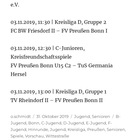
e.V.
03.11.2019, 11:30 | Kreisliga D, Gruppe 2
FC BW Friesdorf II – FV Preußen Bonn I
03.11.2019, 12:30 | C-Junioren,
Kreisfreundschaftsspiele
FV Preußen Bonn U15 C2 – TuS Germania
Hersel
03.11.2019, 13:00 | Kreisliga D, Gruppe 1
TV Rheindorf II – FV Preußen Bonn II
Autor
Veröffentlicht
Kategorien
Schlagwört
o.schmidt
31. Oktober 2019
Jugend
,
Senioren
B-
am
Jugend
,
Bonn
,
C-Jugend
,
D-Jugend
,
E-Jugend
,
F-
Jugend
,
Hinrunde
,
Jugend
,
Kreisliga
,
Preußen
,
Senioren
,
Spiele
,
Vorschau
,
Wittestraße