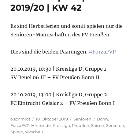
2019/20 | KW 42
Es sind Herbstferien und somit spielen nur die
Senioren-Mannschaften des FV Preußen.
Dies sind die beiden Paarungen.
#ForzaFVP
20.10.2019, 10:30 | Kreisliga D, Gruppe 1
SV Beuel 06 III – FV Preußen Bonn II
20.10.2019, 13:00 | Kreisliga D, Gruppe 2
FC Eintracht Geislar 2 – FV Preußen Bonn I
Autor
Veröffentlicht
Kategorien
Schlagwörter
o.schmidt
18. Oktober 2019
Senioren
Bonn
,
am
ForzaFVP
,
Hinrunde
,
Kreisliga
,
Preußen
,
Saison
,
Senioren
,
Spiele
,
Vorschau