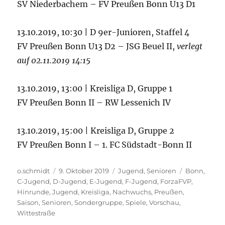
SV Niederbachem – FV Preußen Bonn U13 D1
13.10.2019, 10:30 | D 9er-Junioren, Staffel 4
FV Preußen Bonn U13 D2 – JSG Beuel II,
verlegt
auf 02.11.2019 14:15
13.10.2019, 13:00 | Kreisliga D, Gruppe 1
FV Preußen Bonn II – RW Lessenich IV
13.10.2019, 15:00 | Kreisliga D, Gruppe 2
FV Preußen Bonn I – 1. FC Südstadt-Bonn II
Autor
Veröffentlicht
Kategorien
Schlagwört
o.schmidt
9. Oktober 2019
Jugend
,
Senioren
Bonn
,
am
C-Jugend
,
D-Jugend
,
E-Jugend
,
F-Jugend
,
ForzaFVP
,
Hinrunde
,
Jugend
,
Kreisliga
,
Nachwuchs
,
Preußen
,
Saison
,
Senioren
,
Sondergruppe
,
Spiele
,
Vorschau
,
Wittestraße