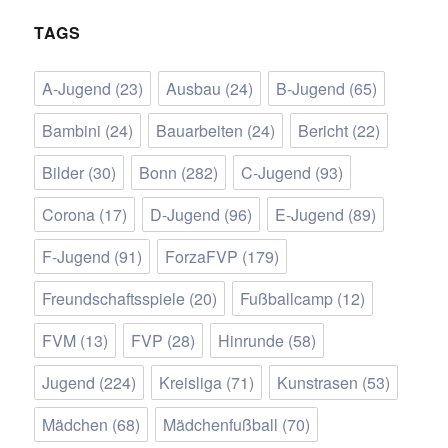
TAGS
A-Jugend
(23)
Ausbau
(24)
B-Jugend
(65)
Bambini
(24)
Bauarbeiten
(24)
Bericht
(22)
Bilder
(30)
Bonn
(282)
C-Jugend
(93)
Corona
(17)
D-Jugend
(96)
E-Jugend
(89)
F-Jugend
(91)
ForzaFVP
(179)
Freundschaftsspiele
(20)
Fußballcamp
(12)
FVM
(13)
FVP
(28)
Hinrunde
(58)
Jugend
(224)
Kreisliga
(71)
Kunstrasen
(53)
Mädchen
(68)
Mädchenfußball
(70)