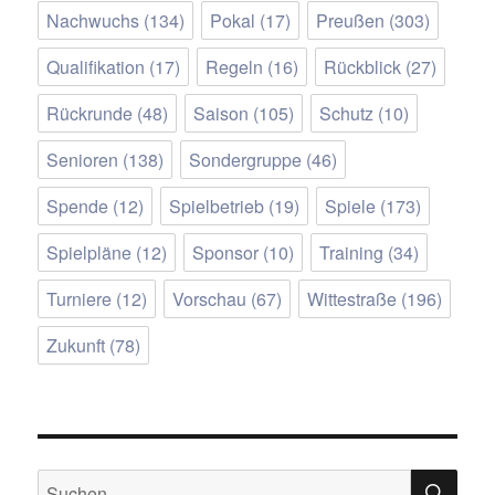
Nachwuchs
(134)
Pokal
(17)
Preußen
(303)
Qualifikation
(17)
Regeln
(16)
Rückblick
(27)
Rückrunde
(48)
Saison
(105)
Schutz
(10)
Senioren
(138)
Sondergruppe
(46)
Spende
(12)
Spielbetrieb
(19)
Spiele
(173)
Spielpläne
(12)
Sponsor
(10)
Training
(34)
Turniere
(12)
Vorschau
(67)
Wittestraße
(196)
Zukunft
(78)
SU
Suchen