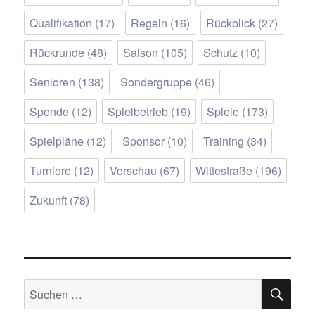
Qualifikation
(17)
Regeln
(16)
Rückblick
(27)
Rückrunde
(48)
Saison
(105)
Schutz
(10)
Senioren
(138)
Sondergruppe
(46)
Spende
(12)
Spielbetrieb
(19)
Spiele
(173)
Spielpläne
(12)
Sponsor
(10)
Training
(34)
Turniere
(12)
Vorschau
(67)
Wittestraße
(196)
Zukunft
(78)
SU
Suchen
nach: