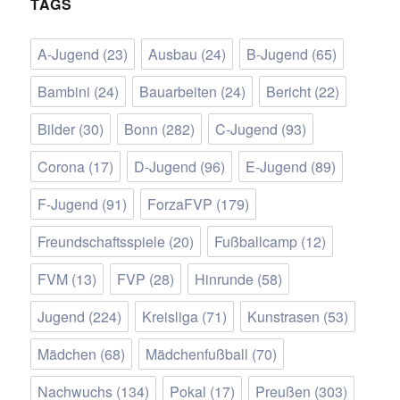
TAGS
A-Jugend
(23)
Ausbau
(24)
B-Jugend
(65)
Bambini
(24)
Bauarbeiten
(24)
Bericht
(22)
Bilder
(30)
Bonn
(282)
C-Jugend
(93)
Corona
(17)
D-Jugend
(96)
E-Jugend
(89)
F-Jugend
(91)
ForzaFVP
(179)
Freundschaftsspiele
(20)
Fußballcamp
(12)
FVM
(13)
FVP
(28)
Hinrunde
(58)
Jugend
(224)
Kreisliga
(71)
Kunstrasen
(53)
Mädchen
(68)
Mädchenfußball
(70)
Nachwuchs
(134)
Pokal
(17)
Preußen
(303)