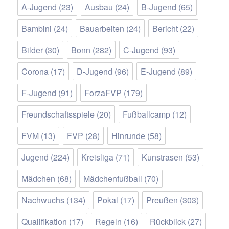
A-Jugend
(23)
Ausbau
(24)
B-Jugend
(65)
Bambini
(24)
Bauarbeiten
(24)
Bericht
(22)
Bilder
(30)
Bonn
(282)
C-Jugend
(93)
Corona
(17)
D-Jugend
(96)
E-Jugend
(89)
F-Jugend
(91)
ForzaFVP
(179)
Freundschaftsspiele
(20)
Fußballcamp
(12)
FVM
(13)
FVP
(28)
Hinrunde
(58)
Jugend
(224)
Kreisliga
(71)
Kunstrasen
(53)
Mädchen
(68)
Mädchenfußball
(70)
Nachwuchs
(134)
Pokal
(17)
Preußen
(303)
Qualifikation
(17)
Regeln
(16)
Rückblick
(27)