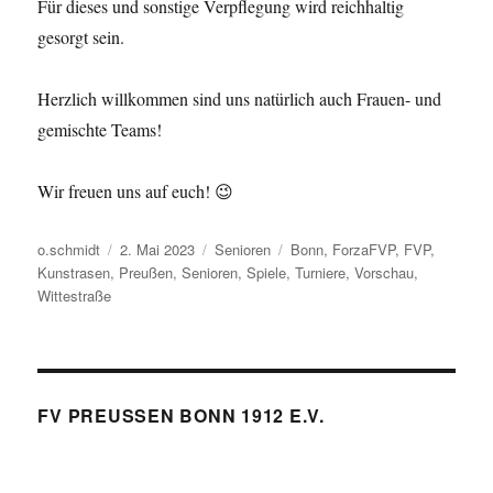
Für dieses und sonstige Verpflegung wird reichhaltig
gesorgt sein.
Herzlich willkommen sind uns natürlich auch Frauen- und
gemischte Teams!
Wir freuen uns auf euch! 😉
Autor
Veröffentlicht
Kategorien
Schlagwörter
o.schmidt
2. Mai 2023
Senioren
Bonn
,
ForzaFVP
,
FVP
,
am
Kunstrasen
,
Preußen
,
Senioren
,
Spiele
,
Turniere
,
Vorschau
,
Wittestraße
FV PREUSSEN BONN 1912 E.V.