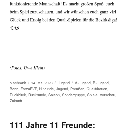
funktionierende Mannschaft! Es macht großen Spaß, euch
beim Spiel zuzuschauen, und wir wünschen euch ganz viel
Glück und Erfolg bei den Quali-Spielen für die Bezirksliga!
💪😍
(Fotos: Uwe Klein)
Autor
Veröffentlicht
Kategorien
Schlagwörter
o.schmidt
14. Mai 2023
Jugend
A-Jugend
,
B-Jugend
,
am
Bonn
,
ForzaFVP
,
Hinrunde
,
Jugend
,
Preußen
,
Qualifikation
,
Rückblick
,
Rückrunde
,
Saison
,
Sondergruppe
,
Spiele
,
Vorschau
,
Zukunft
111 Jahre 11 Freunde: