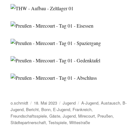
Autor
Veröffentlicht
Kategorien
Schlagwörter
o.schmidt
18. Mai 2023
Jugend
A-Jugend
,
Austausch
,
B-
am
Jugend
,
Bericht
,
Bonn
,
E-Jugend
,
Frankreich
,
Freundschaftsspiele
,
Gäste
,
Jugend
,
Mirecourt
,
Preußen
,
Städtepartnerschaft
,
Testspiele
,
Wittestraße