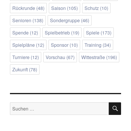
Rückrunde
(48)
Saison
(105)
Schutz
(10)
Senioren
(138)
Sondergruppe
(46)
Spende
(12)
Spielbetrieb
(19)
Spiele
(173)
Spielpläne
(12)
Sponsor
(10)
Training
(34)
Turniere
(12)
Vorschau
(67)
Wittestraße
(196)
Zukunft
(78)
SU
Suchen
nach: