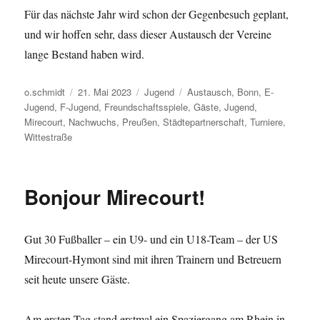
Für das nächste Jahr wird schon der Gegenbesuch geplant,
und wir hoffen sehr, dass dieser Austausch der Vereine
lange Bestand haben wird.
Autor
Veröffentlicht
Kategorien
Schlagwörter
o.schmidt
21. Mai 2023
Jugend
Austausch
,
Bonn
,
E-
am
Jugend
,
F-Jugend
,
Freundschaftsspiele
,
Gäste
,
Jugend
,
Mirecourt
,
Nachwuchs
,
Preußen
,
Städtepartnerschaft
,
Turniere
,
Wittestraße
Bonjour Mirecourt!
Gut 30 Fußballer – ein U9- und ein U18-Team – der US
Mirecourt-Hymont sind mit ihren Trainern und Betreuern
seit heute unsere Gäste.
Am ersten Tag stand erstmal ein Spaziergang am Rhein in