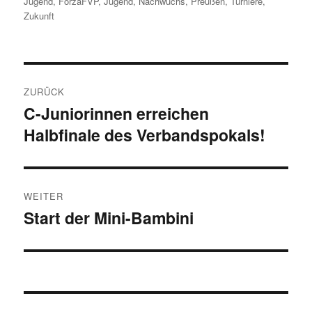
am
Jugend
,
ForzaFVP
,
Jugend
,
Nachwuchs
,
Preußen
,
Turniere
,
Zukunft
Beitragsnavigation
ZURÜCK
C-Juniorinnen erreichen
Vorheriger
Halbfinale des Verbandspokals!
Beitrag:
WEITER
Start der Mini-Bambini
Nächster
Beitrag: