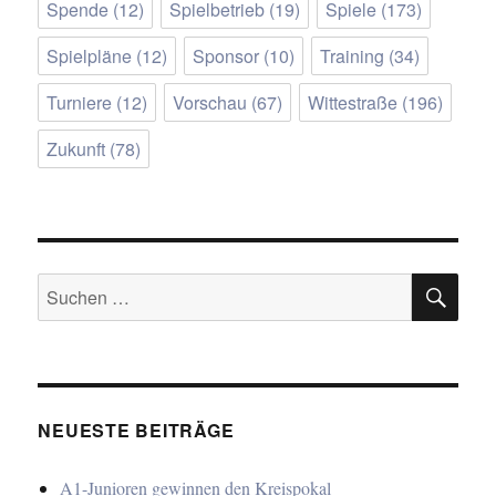
Spende
(12)
Spielbetrieb
(19)
Spiele
(173)
Spielpläne
(12)
Sponsor
(10)
Training
(34)
Turniere
(12)
Vorschau
(67)
Wittestraße
(196)
Zukunft
(78)
SU
Suchen
nach:
NEUESTE BEITRÄGE
A1-Junioren gewinnen den Kreispokal