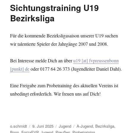
Sichtungstraining U19
Bezirksliga
Für die kommende Bezirksligasaison unserer U19 suchen
wir talentierte Spieler der Jahrgänge 2007 und 2008.
Bei Interesse melde Dich an über
u19 [at] fvpreussenbonn
[punkt] de
oder 0177 64 26 373 (Jugendleiter Daniel Dahl).
Eine Freigabe zum Probetraining des aktuellen Vereins ist
unbedingt erforderlich. Wir freuen uns auf Dich!
Autor
Veröffentlicht
Kategorien
Schlagwörter
o.schmidt
9. Juni 2025
Jugend
A-Jugend
,
Bezirksliga
,
am
Bonn
,
ForzaFVP
,
Jugend
,
Preußen
,
Probetraining