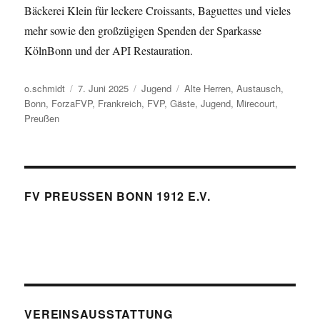
Bäckerei Klein für leckere Croissants, Baguettes und vieles
mehr sowie den großzügigen Spenden der Sparkasse
KölnBonn und der API Restauration.
Autor
Veröffentlicht
Kategorien
Schlagwörter
o.schmidt
7. Juni 2025
Jugend
Alte Herren
,
Austausch
,
am
Bonn
,
ForzaFVP
,
Frankreich
,
FVP
,
Gäste
,
Jugend
,
Mirecourt
,
Preußen
FV PREUSSEN BONN 1912 E.V.
VEREINSAUSSTATTUNG