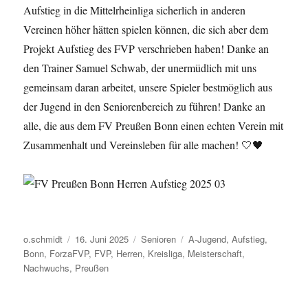
Aufstieg in die Mittelrheinliga sicherlich in anderen
Vereinen höher hätten spielen können, die sich aber dem
Projekt Aufstieg des FVP verschrieben haben! Danke an
den Trainer Samuel Schwab, der unermüdlich mit uns
gemeinsam daran arbeitet, unsere Spieler bestmöglich aus
der Jugend in den Seniorenbereich zu führen! Danke an
alle, die aus dem FV Preußen Bonn einen echten Verein mit
Zusammenhalt und Vereinsleben für alle machen! 🤍🖤
Autor
Veröffentlicht
Kategorien
Schlagwörter
o.schmidt
16. Juni 2025
Senioren
A-Jugend
,
Aufstieg
,
am
Bonn
,
ForzaFVP
,
FVP
,
Herren
,
Kreisliga
,
Meisterschaft
,
Nachwuchs
,
Preußen