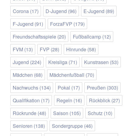
Corona
(17)
D-Jugend
(96)
E-Jugend
(89)
F-Jugend
(91)
ForzaFVP
(179)
Freundschaftsspiele
(20)
Fußballcamp
(12)
FVM
(13)
FVP
(28)
Hinrunde
(58)
Jugend
(224)
Kreisliga
(71)
Kunstrasen
(53)
Mädchen
(68)
Mädchenfußball
(70)
Nachwuchs
(134)
Pokal
(17)
Preußen
(303)
Qualifikation
(17)
Regeln
(16)
Rückblick
(27)
Rückrunde
(48)
Saison
(105)
Schutz
(10)
Senioren
(138)
Sondergruppe
(46)