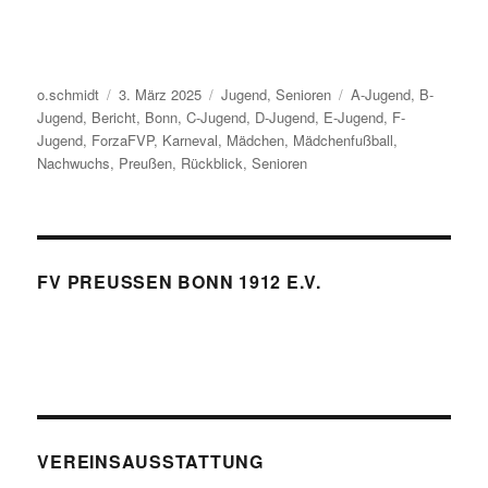
Autor
Veröffentlicht
Kategorien
Schlagwörter
o.schmidt
3. März 2025
Jugend
,
Senioren
A-Jugend
,
B-
am
Jugend
,
Bericht
,
Bonn
,
C-Jugend
,
D-Jugend
,
E-Jugend
,
F-
Jugend
,
ForzaFVP
,
Karneval
,
Mädchen
,
Mädchenfußball
,
Nachwuchs
,
Preußen
,
Rückblick
,
Senioren
FV PREUSSEN BONN 1912 E.V.
VEREINSAUSSTATTUNG