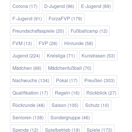
Corona
(17)
D-Jugend
(96)
E-Jugend
(89)
F-Jugend
(91)
ForzaFVP
(179)
Freundschaftsspiele
(20)
Fußballcamp
(12)
FVM
(13)
FVP
(28)
Hinrunde
(58)
Jugend
(224)
Kreisliga
(71)
Kunstrasen
(53)
Mädchen
(68)
Mädchenfußball
(70)
Nachwuchs
(134)
Pokal
(17)
Preußen
(303)
Qualifikation
(17)
Regeln
(16)
Rückblick
(27)
Rückrunde
(48)
Saison
(105)
Schutz
(10)
Senioren
(138)
Sondergruppe
(46)
Spende
(12)
Spielbetrieb
(19)
Spiele
(173)