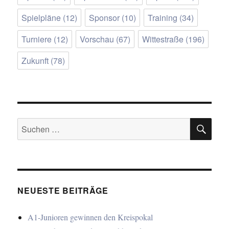
Spielpläne
(12)
Sponsor
(10)
Training
(34)
Turniere
(12)
Vorschau
(67)
Wittestraße
(196)
Zukunft
(78)
SU
Suchen
nach:
NEUESTE BEITRÄGE
A1-Junioren gewinnen den Kreispokal