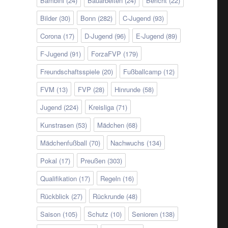
Bambini
(24)
Bauarbeiten
(24)
Bericht
(22)
Bilder
(30)
Bonn
(282)
C-Jugend
(93)
Corona
(17)
D-Jugend
(96)
E-Jugend
(89)
F-Jugend
(91)
ForzaFVP
(179)
Freundschaftsspiele
(20)
Fußballcamp
(12)
FVM
(13)
FVP
(28)
Hinrunde
(58)
Jugend
(224)
Kreisliga
(71)
Kunstrasen
(53)
Mädchen
(68)
Mädchenfußball
(70)
Nachwuchs
(134)
Pokal
(17)
Preußen
(303)
Qualifikation
(17)
Regeln
(16)
Rückblick
(27)
Rückrunde
(48)
Saison
(105)
Schutz
(10)
Senioren
(138)