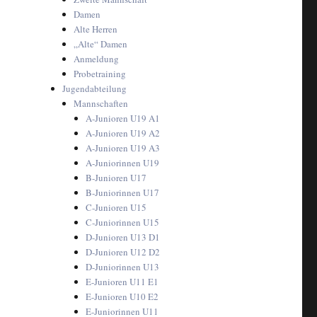
Damen
Alte Herren
„Alte“ Damen
Anmeldung
Probetraining
Jugendabteilung
Mannschaften
A-Junioren U19 A1
A-Junioren U19 A2
A-Junioren U19 A3
A-Juniorinnen U19
B-Junioren U17
B-Juniorinnen U17
C-Junioren U15
C-Juniorinnen U15
D-Junioren U13 D1
D-Junioren U12 D2
D-Juniorinnen U13
E-Junioren U11 E1
E-Junioren U10 E2
E-Juniorinnen U11