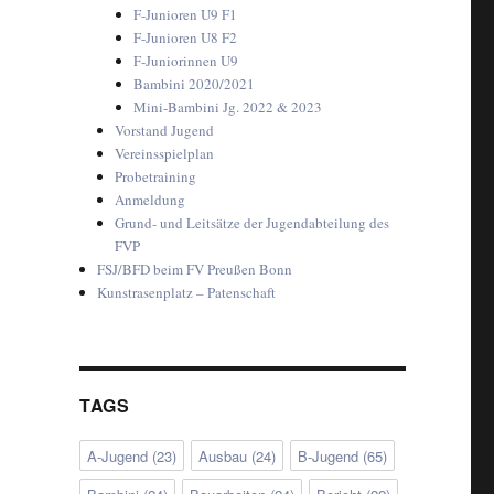
F-Junioren U9 F1
F-Junioren U8 F2
F-Juniorinnen U9
Bambini 2020/2021
Mini-Bambini Jg. 2022 & 2023
Vorstand Jugend
Vereinsspielplan
Probetraining
Anmeldung
Grund- und Leitsätze der Jugendabteilung des
FVP
FSJ/BFD beim FV Preußen Bonn
Kunstrasenplatz – Patenschaft
TAGS
A-Jugend
(23)
Ausbau
(24)
B-Jugend
(65)