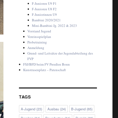
F-Junioren U9 F1
F-Junioren U8 F2
F-Juniorinnen U9
Bambini 2020/2021
Mini-Bambini Jg. 2022 & 2023
Vorstand Jugend
Vereinsspielplan
Probetraining
Anmeldung
Grund- und Leitsätze der Jugendabteilung des
FVP
FSJ/BFD beim FV Preußen Bonn
Kunstrasenplatz – Patenschaft
TAGS
A-Jugend
(23)
Ausbau
(24)
B-Jugend
(65)