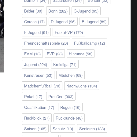
Bambini
(24)
Bauarbeiten
(24)
Bericht
(22)
Bilder
(30)
Bonn
(282)
C-Jugend
(93)
Corona
(17)
D-Jugend
(96)
E-Jugend
(89)
F-Jugend
(91)
ForzaFVP
(179)
Freundschaftsspiele
(20)
Fußballcamp
(12)
FVM
(13)
FVP
(28)
Hinrunde
(58)
Jugend
(224)
Kreisliga
(71)
Kunstrasen
(53)
Mädchen
(68)
Mädchenfußball
(70)
Nachwuchs
(134)
Pokal
(17)
Preußen
(303)
Qualifikation
(17)
Regeln
(16)
Rückblick
(27)
Rückrunde
(48)
Saison
(105)
Schutz
(10)
Senioren
(138)