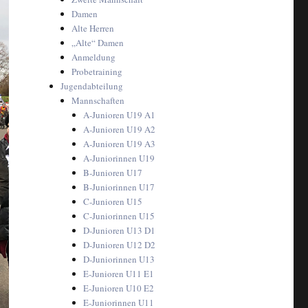
Damen
Alte Herren
„Alte“ Damen
Anmeldung
Probetraining
Jugendabteilung
Mannschaften
A-Junioren U19 A1
A-Junioren U19 A2
A-Junioren U19 A3
A-Juniorinnen U19
B-Junioren U17
B-Juniorinnen U17
C-Junioren U15
C-Juniorinnen U15
D-Junioren U13 D1
D-Junioren U12 D2
D-Juniorinnen U13
E-Junioren U11 E1
E-Junioren U10 E2
E-Juniorinnen U11