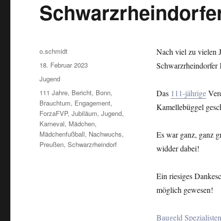
Schwarzrheindorfe
Autor
o.schmidt
Nach viel zu vielen
Veröffentlicht
18. Februar 2023
Schwarzrheindorfer 
am
Kategorien
Jugend
Schlagwörter
111 Jahre
,
Bericht
,
Bonn
,
Das
111-jährige
Vere
Brauchtum
,
Engagement
,
Kamellebüggel gesch
ForzaFVP
,
Jubiläum
,
Jugend
,
Karneval
,
Mädchen
,
Mädchenfußball
,
Nachwuchs
,
Es war ganz, ganz gr
Preußen
,
Schwarzrheindorf
widder dabei!
Ein riesiges Dankes
möglich gewesen!
Baugeld Spezialisten