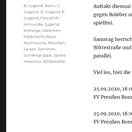
Schlagwörter
B-Jugend
,
Bonn
,
C-
Auftakt diesmal 
Jugend
,
D-Jugend
,
E-
gegen Roleber u
Jugend
,
ForzaFVP
,
spielfrei.
Hinrunde
,
Jugend
,
Kreisliga
,
Mädchen
,
Mädchenfußball
,
Samstag herrsch
Nachwuchs
,
Preußen
,
Wittestraße und
Saison
,
Senioren
,
Sondergruppe
,
Spiele
,
parallel.
Vorschau
,
Wittestraße
Viel los, hier di
25.09.2020, 18:
FV Preußen Bonn
25.09.2020, 18:
FV Preußen Bonn