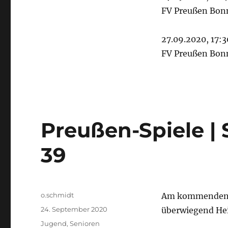
FV Preußen Bonn 
27.09.2020, 17:3
FV Preußen Bonn
Preußen-Spiele | 
39
Autor
o.schmidt
Am kommenden Wo
Veröffentlicht
24. September 2020
überwiegend He
am
Kategorien
Jugend
,
Senioren