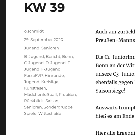
KW 39
Autor
o.schmidt
Auch am zurück
Veröffentlicht
29. September 2020
Preußen-Mannsch
am
Kategorien
Jugend
,
Senioren
Schlagwörter
B-Jugend
,
Bericht
,
Bonn
,
Die C1-JuniorInn
C-Jugend
,
D-Jugend
,
E-
Bonn an der Witt
Jugend
,
F-Jugend
,
unsere C3-Junio
ForzaFVP
,
Hinrunde
,
Jugend
,
Kreisliga
,
ebenfalls gegen 
Kunstrasen
,
Saisonsiege!
Mädchenfußball
,
Preußen
,
Rückblick
,
Saison
,
Senioren
,
Sondergruppe
,
Auswärts trumpf
Spiele
,
Wittestraße
hieß es am Ende
Hier alle Ergebn