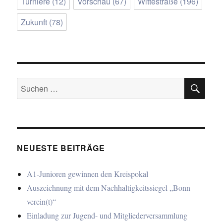
Turniere
(12)
Vorschau
(67)
Wittestraße
(196)
Zukunft
(78)
SU
Suchen
nach:
NEUESTE BEITRÄGE
A1-Junioren gewinnen den Kreispokal
Auszeichnung mit dem Nachhaltigkeitssiegel „Bonn
verein(t)“
Einladung zur Jugend- und Mitgliederversammlung