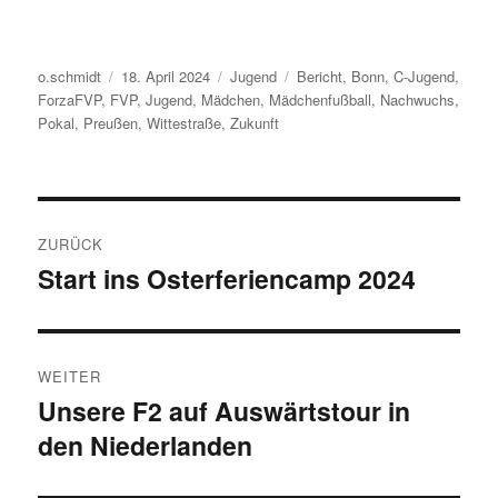
Autor
Veröffentlicht
Kategorien
Schlagwörter
o.schmidt
18. April 2024
Jugend
Bericht
,
Bonn
,
C-Jugend
,
am
ForzaFVP
,
FVP
,
Jugend
,
Mädchen
,
Mädchenfußball
,
Nachwuchs
,
Pokal
,
Preußen
,
Wittestraße
,
Zukunft
Beitragsnavigation
ZURÜCK
Start ins Osterferiencamp 2024
Vorheriger
Beitrag:
WEITER
Unsere F2 auf Auswärtstour in
Nächster
den Niederlanden
Beitrag: