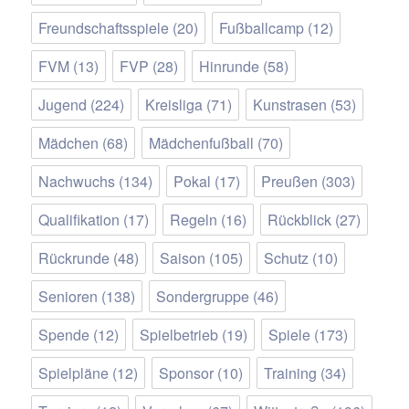
Freundschaftsspiele
(20)
Fußballcamp
(12)
FVM
(13)
FVP
(28)
Hinrunde
(58)
Jugend
(224)
Kreisliga
(71)
Kunstrasen
(53)
Mädchen
(68)
Mädchenfußball
(70)
Nachwuchs
(134)
Pokal
(17)
Preußen
(303)
Qualifikation
(17)
Regeln
(16)
Rückblick
(27)
Rückrunde
(48)
Saison
(105)
Schutz
(10)
Senioren
(138)
Sondergruppe
(46)
Spende
(12)
Spielbetrieb
(19)
Spiele
(173)
Spielpläne
(12)
Sponsor
(10)
Training
(34)