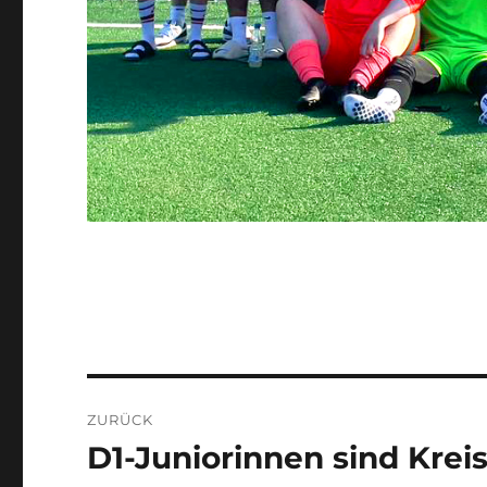
Beitragsnavigation
ZURÜCK
D1-Juniorinnen sind Krei
Vorheriger
Beitrag: