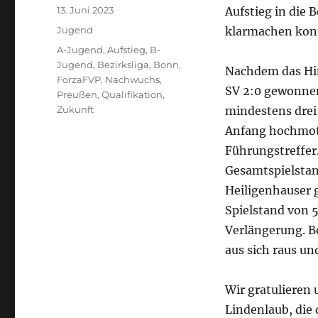
Veröffentlicht
13. Juni 2023
Aufstieg in die 
am
Kategorien
Jugend
klarmachen kon
Schlagwörter
A-Jugend
,
Aufstieg
,
B-
Jugend
,
Bezirksliga
,
Bonn
,
Nachdem das Hin
ForzaFVP
,
Nachwuchs
,
SV 2:0 gewonnen
Preußen
,
Qualifikation
,
Zukunft
mindestens drei
Anfang hochmoti
Führungstreffer.
Gesamtspielstand
Heiligenhauser 
Spielstand von 5
Verlängerung. B
aus sich raus u
Wir gratulieren
Lindenlaub, die