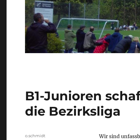
B1-Junioren schaf
die Bezirksliga
Autor
o.schmidt
Wir sind unfassb