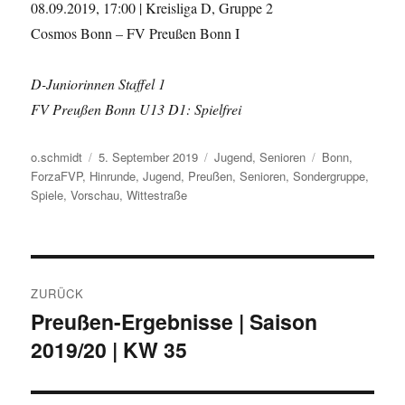
08.09.2019, 17:00 | Kreisliga D, Gruppe 2
Cosmos Bonn – FV Preußen Bonn I
D-Juniorinnen Staffel 1
FV Preußen Bonn U13 D1: Spielfrei
Autor
Veröffentlicht
Kategorien
Schlagwörter
o.schmidt
5. September 2019
Jugend
,
Senioren
Bonn
,
am
ForzaFVP
,
Hinrunde
,
Jugend
,
Preußen
,
Senioren
,
Sondergruppe
,
Spiele
,
Vorschau
,
Wittestraße
Beitragsnavigation
ZURÜCK
Preußen-Ergebnisse | Saison
Vorheriger
2019/20 | KW 35
Beitrag: