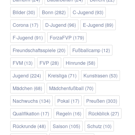
Bilder
(30)
Bonn
(282)
C-Jugend
(93)
Corona
(17)
D-Jugend
(96)
E-Jugend
(89)
F-Jugend
(91)
ForzaFVP
(179)
Freundschaftsspiele
(20)
Fußballcamp
(12)
FVM
(13)
FVP
(28)
Hinrunde
(58)
Jugend
(224)
Kreisliga
(71)
Kunstrasen
(53)
Mädchen
(68)
Mädchenfußball
(70)
Nachwuchs
(134)
Pokal
(17)
Preußen
(303)
Qualifikation
(17)
Regeln
(16)
Rückblick
(27)
Rückrunde
(48)
Saison
(105)
Schutz
(10)