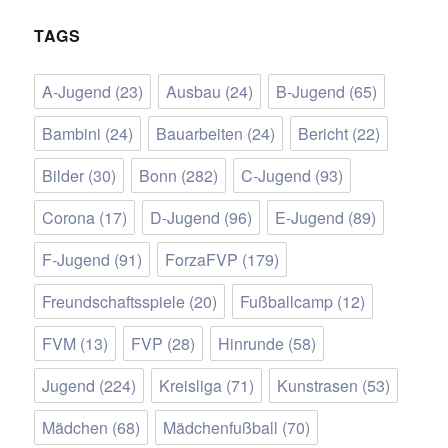
TAGS
A-Jugend
(23)
Ausbau
(24)
B-Jugend
(65)
Bambini
(24)
Bauarbeiten
(24)
Bericht
(22)
Bilder
(30)
Bonn
(282)
C-Jugend
(93)
Corona
(17)
D-Jugend
(96)
E-Jugend
(89)
F-Jugend
(91)
ForzaFVP
(179)
Freundschaftsspiele
(20)
Fußballcamp
(12)
FVM
(13)
FVP
(28)
Hinrunde
(58)
Jugend
(224)
Kreisliga
(71)
Kunstrasen
(53)
Mädchen
(68)
Mädchenfußball
(70)