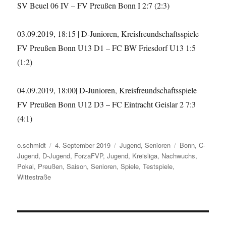
SV Beuel 06 IV – FV Preußen Bonn I 2:7 (2:3)
03.09.2019, 18:15 | D-Junioren, Kreisfreundschaftsspiele
FV Preußen Bonn U13 D1 – FC BW Friesdorf U13 1:5
(1:2)
04.09.2019, 18:00| D-Junioren, Kreisfreundschaftsspiele
FV Preußen Bonn U12 D3 – FC Eintracht Geislar 2 7:3
(4:1)
Autor
Veröffentlicht
Kategorien
Schlagwörter
o.schmidt
4. September 2019
Jugend
,
Senioren
Bonn
,
C-
am
Jugend
,
D-Jugend
,
ForzaFVP
,
Jugend
,
Kreisliga
,
Nachwuchs
,
Pokal
,
Preußen
,
Saison
,
Senioren
,
Spiele
,
Testspiele
,
Wittestraße
Beitragsnavigation