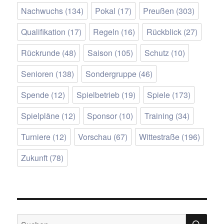
Nachwuchs
(134)
Pokal
(17)
Preußen
(303)
Qualifikation
(17)
Regeln
(16)
Rückblick
(27)
Rückrunde
(48)
Saison
(105)
Schutz
(10)
Senioren
(138)
Sondergruppe
(46)
Spende
(12)
Spielbetrieb
(19)
Spiele
(173)
Spielpläne
(12)
Sponsor
(10)
Training
(34)
Turniere
(12)
Vorschau
(67)
Wittestraße
(196)
Zukunft
(78)
SU
Suchen