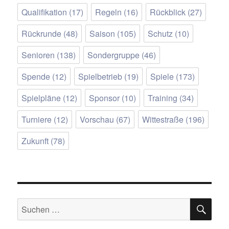
Qualifikation
(17)
Regeln
(16)
Rückblick
(27)
Rückrunde
(48)
Saison
(105)
Schutz
(10)
Senioren
(138)
Sondergruppe
(46)
Spende
(12)
Spielbetrieb
(19)
Spiele
(173)
Spielpläne
(12)
Sponsor
(10)
Training
(34)
Turniere
(12)
Vorschau
(67)
Wittestraße
(196)
Zukunft
(78)
SU
Suchen
nach: