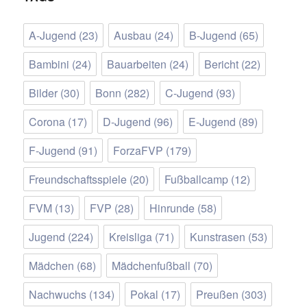
A-Jugend
(23)
Ausbau
(24)
B-Jugend
(65)
Bambini
(24)
Bauarbeiten
(24)
Bericht
(22)
Bilder
(30)
Bonn
(282)
C-Jugend
(93)
Corona
(17)
D-Jugend
(96)
E-Jugend
(89)
F-Jugend
(91)
ForzaFVP
(179)
Freundschaftsspiele
(20)
Fußballcamp
(12)
FVM
(13)
FVP
(28)
Hinrunde
(58)
Jugend
(224)
Kreisliga
(71)
Kunstrasen
(53)
Mädchen
(68)
Mädchenfußball
(70)
Nachwuchs
(134)
Pokal
(17)
Preußen
(303)