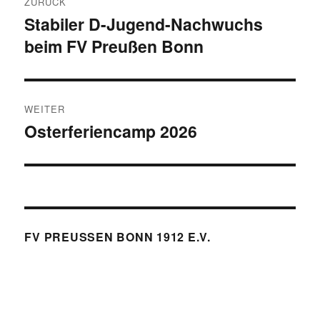
ZURÜCK
Stabiler D-Jugend-Nachwuchs
Vorheriger
beim FV Preußen Bonn
Beitrag:
WEITER
Osterferiencamp 2026
Nächster
Beitrag:
FV PREUSSEN BONN 1912 E.V.