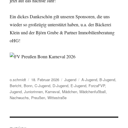
jetzt auf das nächste Jahr!
Ein dickes Dankeschön gilt unseren Sponsoren, die uns
wieder so großzügig unterstützt haben, u.a. der Bäckerei
Klein und der Björn Grube & Partner Immobilienberatung
oHG!
Autor
Veröffentlicht
Kategorien
Schlagwörter
o.schmidt
18. Februar 2026
Jugend
A-Jugend
,
B-Jugend
,
am
Bericht
,
Bonn
,
C-Jugend
,
D-Jugend
,
E-Jugend
,
ForzaFVP
,
Jugend
,
Juniorinnen
,
Karneval
,
Mädchen
,
Mädchenfußball
,
Nachwuchs
,
Preußen
,
Wittestraße
Beitragsnavigation