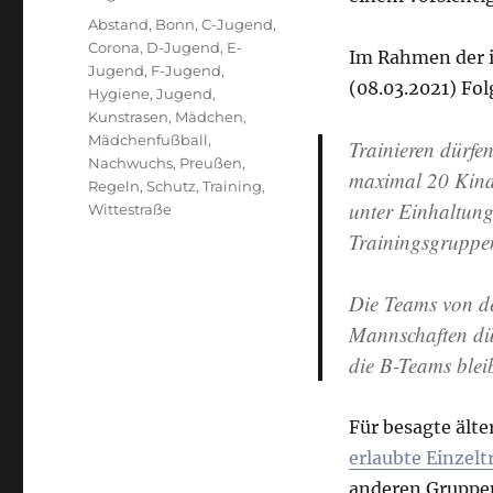
Schlagwörter
Abstand
,
Bonn
,
C-Jugend
,
Corona
,
D-Jugend
,
E-
Im Rahmen der i
Jugend
,
F-Jugend
,
(08.03.2021) Fo
Hygiene
,
Jugend
,
Kunstrasen
,
Mädchen
,
Mädchenfußball
,
Trainieren dürfe
Nachwuchs
,
Preußen
,
maximal 20 Kinde
Regeln
,
Schutz
,
Training
,
unter Einhaltung
Wittestraße
Trainingsgruppe
Die Teams von d
Mannschaften dür
die B-Teams blei
Für besagte älte
erlaubte Einzelt
anderen Gruppe