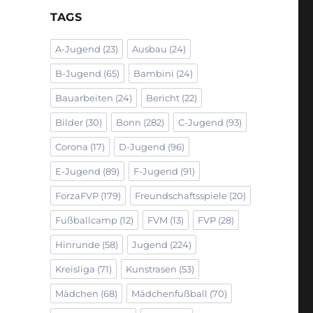
TAGS
A-Jugend
(23)
Ausbau
(24)
B-Jugend
(65)
Bambini
(24)
Bauarbeiten
(24)
Bericht
(22)
Bilder
(30)
Bonn
(282)
C-Jugend
(93)
Corona
(17)
D-Jugend
(96)
E-Jugend
(89)
F-Jugend
(91)
ForzaFVP
(179)
Freundschaftsspiele
(20)
Fußballcamp
(12)
FVM
(13)
FVP
(28)
Hinrunde
(58)
Jugend
(224)
Kreisliga
(71)
Kunstrasen
(53)
Mädchen
(68)
Mädchenfußball
(70)