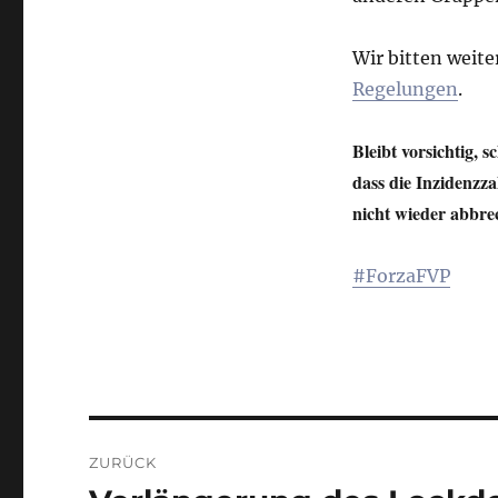
Wir bitten weit
Regelungen
.
Bleibt vorsichtig, 
dass die Inzidenzza
nicht wieder abbr
#ForzaFVP
Beitragsnavigation
ZURÜCK
Vorheriger