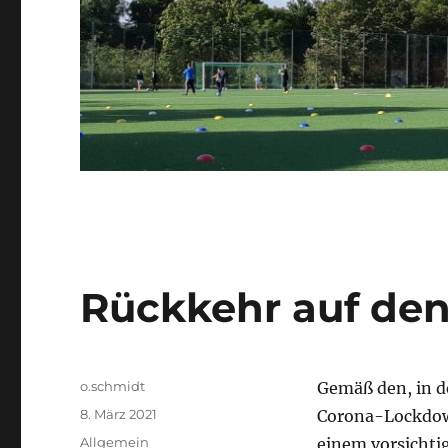
Rückkehr auf den 
Autor
o.schmidt
Gemäß den, in d
Veröffentlicht
8. März 2021
Corona-Lockdown
am
Kategorien
Allgemein
einem vorsichtig