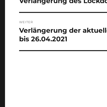
Verlängerung des Lockdo
Beitrag:
WEITER
Verlängerung der aktuel
Nächster
Beitrag:
bis 26.04.2021