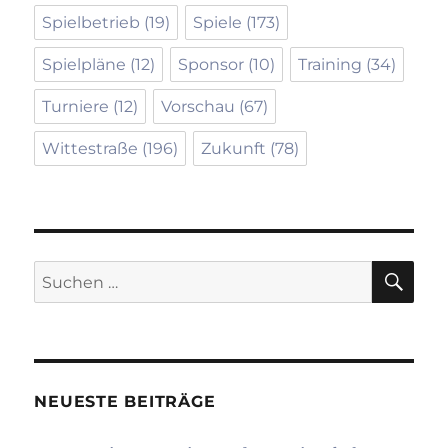
Spielbetrieb
(19)
Spiele
(173)
Spielpläne
(12)
Sponsor
(10)
Training
(34)
Turniere
(12)
Vorschau
(67)
Wittestraße
(196)
Zukunft
(78)
SU
Suchen
nach:
NEUESTE BEITRÄGE