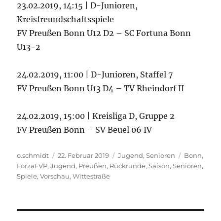
23.02.2019, 14:15 | D-Junioren,
Kreisfreundschaftsspiele
FV Preußen Bonn U12 D2 – SC Fortuna Bonn
U13-2
24.02.2019, 11:00 | D-Junioren, Staffel 7
FV Preußen Bonn U13 D4 – TV Rheindorf II
24.02.2019, 15:00 | Kreisliga D, Gruppe 2
FV Preußen Bonn – SV Beuel 06 IV
Autor
Veröffentlicht
Kategorien
Schlagwört
o.schmidt
22. Februar 2019
Jugend
,
Senioren
Bonn
,
am
ForzaFVP
,
Jugend
,
Preußen
,
Rückrunde
,
Saison
,
Senioren
,
Spiele
,
Vorschau
,
Wittestraße
Beitragsnavigation