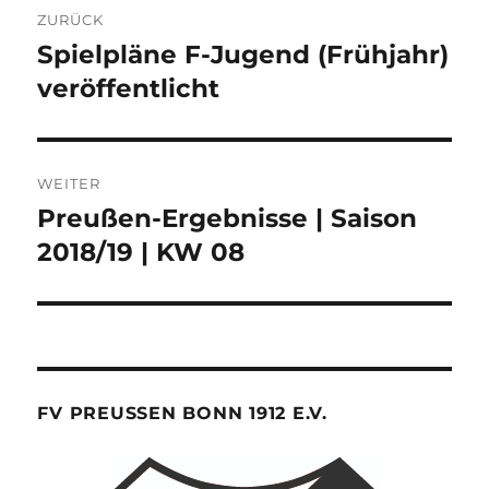
ZURÜCK
Spielpläne F-Jugend (Frühjahr)
Vorheriger
Beitrag:
veröffentlicht
WEITER
Preußen-Ergebnisse | Saison
Nächster
Beitrag:
2018/19 | KW 08
FV PREUSSEN BONN 1912 E.V.