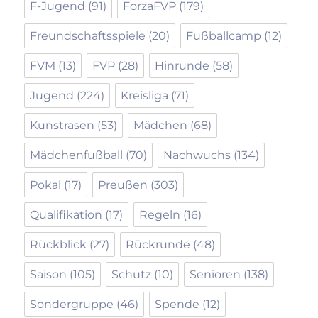
F-Jugend
(91)
ForzaFVP
(179)
Freundschaftsspiele
(20)
Fußballcamp
(12)
FVM
(13)
FVP
(28)
Hinrunde
(58)
Jugend
(224)
Kreisliga
(71)
Kunstrasen
(53)
Mädchen
(68)
Mädchenfußball
(70)
Nachwuchs
(134)
Pokal
(17)
Preußen
(303)
Qualifikation
(17)
Regeln
(16)
Rückblick
(27)
Rückrunde
(48)
Saison
(105)
Schutz
(10)
Senioren
(138)
Sondergruppe
(46)
Spende
(12)