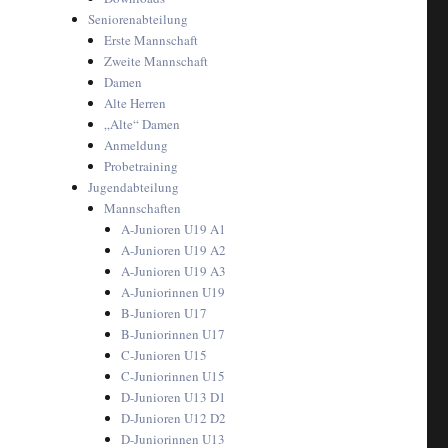
Seniorenabteilung
Erste Mannschaft
Zweite Mannschaft
Damen
Alte Herren
„Alte“ Damen
Anmeldung
Probetraining
Jugendabteilung
Mannschaften
A-Junioren U19 A1
A-Junioren U19 A2
A-Junioren U19 A3
A-Juniorinnen U19
B-Junioren U17
B-Juniorinnen U17
C-Junioren U15
C-Juniorinnen U15
D-Junioren U13 D1
D-Junioren U12 D2
D-Juniorinnen U13