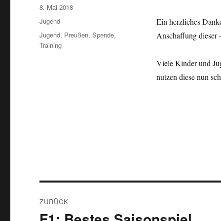
Veröffentlicht
8. Mai 2018
am
Kategorien
Jugend
Ein herzliches Dank
Schlagwörter
Jugend
,
Preußen
,
Spende
,
Anschaffung dieser –
Training
Viele Kinder und Ju
nutzen diese nun sch
Beitragsnavigation
ZURÜCK
F1: Bestes Saisonspiel
Vorheriger