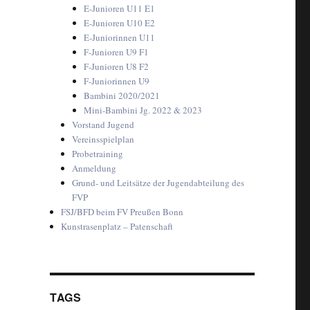
E-Junioren U11 E1
E-Junioren U10 E2
E-Juniorinnen U11
F-Junioren U9 F1
F-Junioren U8 F2
F-Juniorinnen U9
Bambini 2020/2021
Mini-Bambini Jg. 2022 & 2023
Vorstand Jugend
Vereinsspielplan
Probetraining
Anmeldung
Grund- und Leitsätze der Jugendabteilung des
FVP
FSJ/BFD beim FV Preußen Bonn
Kunstrasenplatz – Patenschaft
TAGS