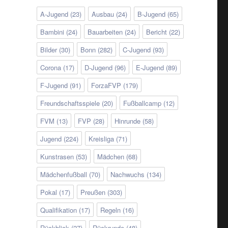
A-Jugend
(23)
Ausbau
(24)
B-Jugend
(65)
Bambini
(24)
Bauarbeiten
(24)
Bericht
(22)
Bilder
(30)
Bonn
(282)
C-Jugend
(93)
Corona
(17)
D-Jugend
(96)
E-Jugend
(89)
F-Jugend
(91)
ForzaFVP
(179)
Freundschaftsspiele
(20)
Fußballcamp
(12)
FVM
(13)
FVP
(28)
Hinrunde
(58)
Jugend
(224)
Kreisliga
(71)
Kunstrasen
(53)
Mädchen
(68)
Mädchenfußball
(70)
Nachwuchs
(134)
Pokal
(17)
Preußen
(303)
Qualifikation
(17)
Regeln
(16)
Rückblick
(27)
Rückrunde
(48)