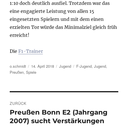
1:10 doch deutlich ausfiel. Trotzdem war das
eine engagierte Leistung von allen 15
eingesetzten Spielern und mit dem einen
erzielten Tor würde das Minimalziel gleich früh
erreicht!
Die
F1-Trainer
Autor
Veröffentlicht
Kategorien
Schlagwörter
o.schmidt
14. April 2018
Jugend
F-Jugend
,
Jugend
,
am
Preußen
,
Spiele
Beitragsnavigation
ZURÜCK
Preußen Bonn E2 (Jahrgang
Vorheriger
Beitrag:
2007) sucht Verstärkungen