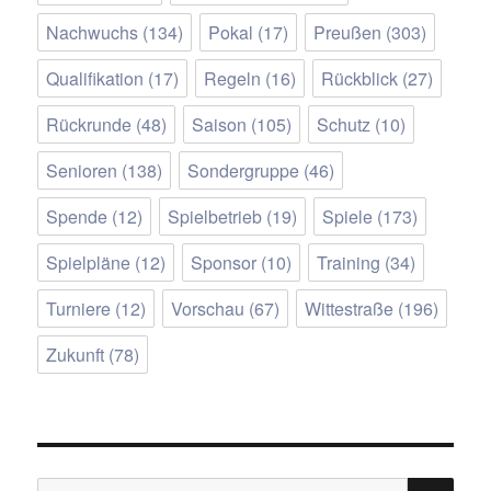
Nachwuchs
(134)
Pokal
(17)
Preußen
(303)
Qualifikation
(17)
Regeln
(16)
Rückblick
(27)
Rückrunde
(48)
Saison
(105)
Schutz
(10)
Senioren
(138)
Sondergruppe
(46)
Spende
(12)
Spielbetrieb
(19)
Spiele
(173)
Spielpläne
(12)
Sponsor
(10)
Training
(34)
Turniere
(12)
Vorschau
(67)
Wittestraße
(196)
Zukunft
(78)
SU